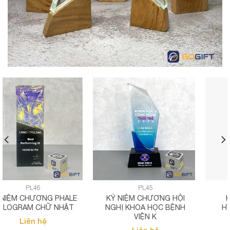
PL44
PL42
KỶ NIỆM CHƯƠNG
KỶ NIỆM CHƯƠNG TẠO
HYUNDAI THÂM NIÊN
HÌNH CÁNH DƠI PL42
Liên hệ
Liên hệ