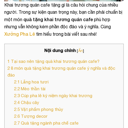
Khai trương quán cafe tặng gì là câu hỏi chung của nhiều
người. Trong sự kiện quan trọng này, bạn cần phải chuẩn bị
quà tặng khai trương quán cafe
một món
phù hợp
nhưng vẫn không kém phần độc đáo và ý nghĩa. Cùng
Xưởng Pha Lê
tìm hiểu trong bài viết sau nhé!
Nội dung chính
[
Ẩn
]
1
Tại sao nên tặng quà khai trương quán cafe?
2
8 món quà tặng khai trương quán cafe ý nghĩa và độc
đáo
2.1
Lẵng hoa tươi
2.2
Mèo thần tài
2.3
Cúp pha lê kỷ niệm ngày khai trương
2.4
Chậu cây
2.5
Vật phẩm phong thủy
2.6
Tượng decor
2.7
Quà tặng ngành pha chế cafe