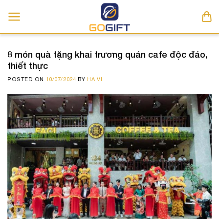
Skip
to
content
8 món quà tặng khai trương quán cafe độc đáo,
thiết thực
POSTED ON
10/07/2024
BY
HA VI