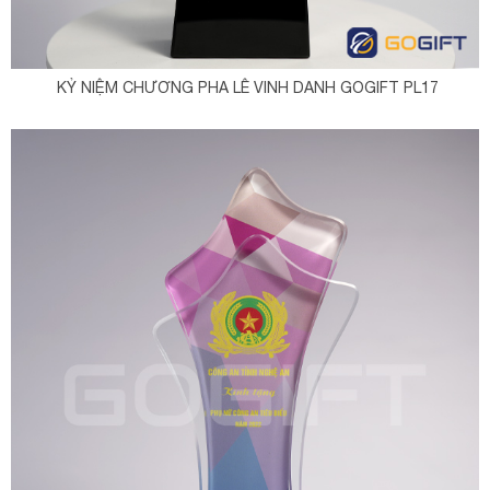
KỶ NIỆM CHƯƠNG PHA LÊ VINH DANH GOGIFT PL17