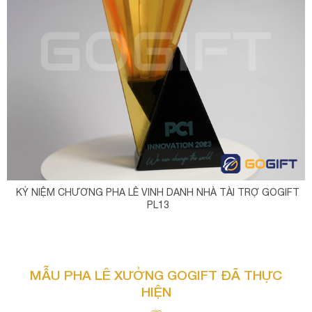
KỶ NIỆM CHƯƠNG PHA LÊ VINH DANH NHÀ TÀI TRỢ GOGIFT
PL13
MẪU PHA LÊ XƯỞNG GOGIFT ĐÃ THỰC
HIỆN