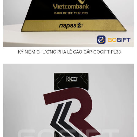
KỶ NIỆM CHƯƠNG PHA LÊ CAO CẤP GOGIFT PL38