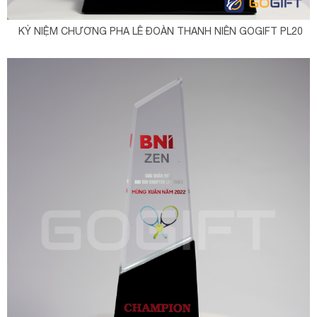
KỶ NIỆM CHƯƠNG PHA LÊ ĐOÀN THANH NIÊN GOGIFT PL20