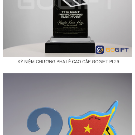
KỶ NIỆM CHƯƠNG PHA LÊ CAO CẤP GOGIFT PL29