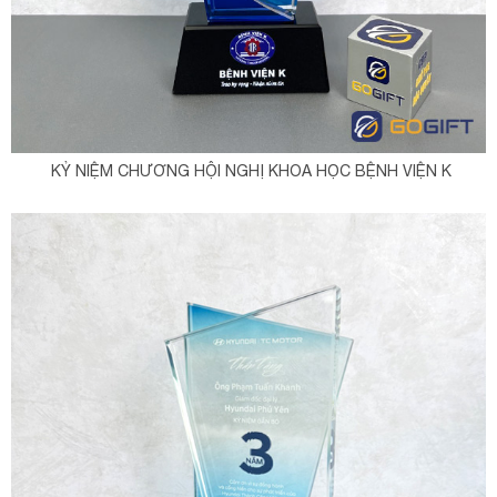
KỶ NIỆM CHƯƠNG HỘI NGHỊ KHOA HỌC BỆNH VIỆN K