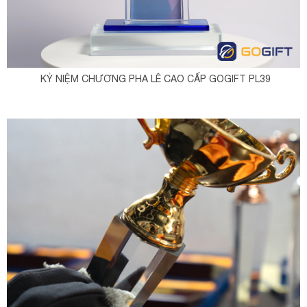
KỶ NIỆM CHƯƠNG PHA LÊ CAO CẤP GOGIFT PL39