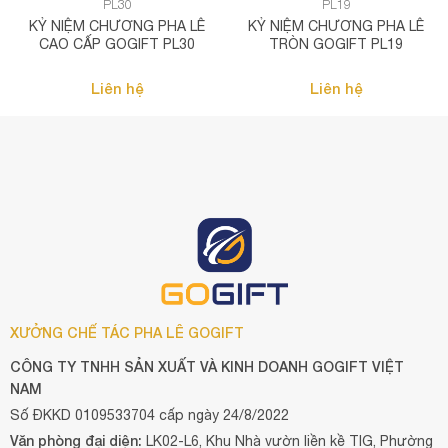
PL30
PL19
KỶ NIỆM CHƯƠNG PHA LÊ
KỶ NIỆM CHƯƠNG PHA LÊ
CAO CẤP GOGIFT PL30
TRÒN GOGIFT PL19
Liên hệ
Liên hệ
XƯỞNG CHẾ TÁC PHA LÊ GOGIFT
CÔNG TY TNHH SẢN XUẤT VÀ KINH DOANH GOGIFT VIỆT
NAM
Số ĐKKD 0109533704 cấp ngày 24/8/2022
Văn phòng đại diện:
LK02-L6, Khu Nhà vườn liền kề TIG, Phường