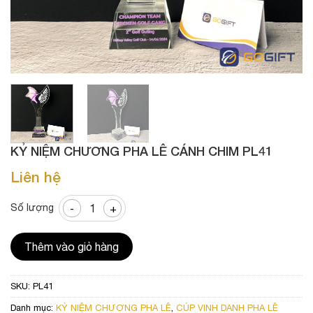
KỶ NIỆM CHƯƠNG PHA LÊ CÁNH CHIM PL41
Liên hệ
Kỷ niệm chương pha lê cánh chim PL41 số lượng
Số lượng
Thêm vào giỏ hàng
SKU:
PL41
Danh mục:
KỶ NIỆM CHƯƠNG PHA LÊ
,
CÚP VINH DANH PHA LÊ