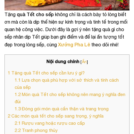
quà Tết cho sếp
Tặng
không chỉ là cách bày tỏ lòng biết
ơn mà còn là dịp thể hiện sự kính trọng và tinh tế trong mối
quan hệ công việc. Dưới đây là gợi ý nên tặng quà gì cho
sếp nhân dịp Tết giúp bạn ghi điểm và để lại ấn tượng tốt
Xưởng Pha Lê
đẹp trong lòng sếp, cùng
theo dõi nhé!
Nội dung chính
[
Ẩn
]
1
Tặng quà Tết cho sếp cần lưu ý gì?
1.1
Lựa chọn quà phù hợp với sở thích và tính cách
của sếp
1.2
Món quà Tết cho sếp không nên mang ý nghĩa đen
đủi
1.3
Đóng gói món quà cẩn thận và trang trọng
2
Các món quà tết cho sếp sang trọng, ý nghĩa
2.1
Rượu vang hoặc rượu cao cấp
2.2
Tranh phong thủy