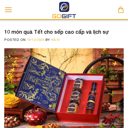
Skip
to
content
10 món quà Tết cho sếp cao cấp và lịch sự
POSTED ON
19/12/2024
BY
HA VI