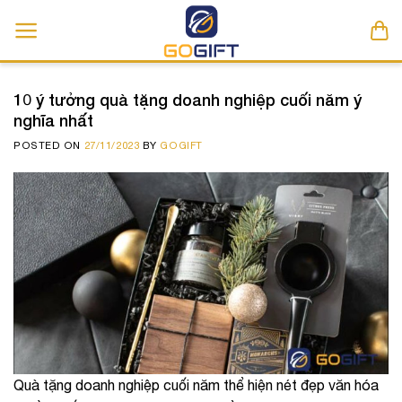
Skip
to
content
10 ý tưởng quà tặng doanh nghiệp cuối năm ý
nghĩa nhất
POSTED ON
27/11/2023
BY
GOGIFT
Quà tặng doanh nghiệp cuối năm
thể hiện nét đẹp văn hóa