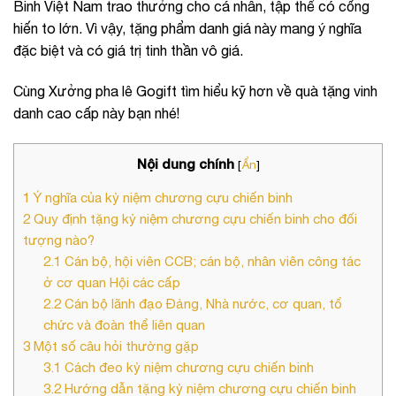
Binh Việt Nam trao thưởng cho cá nhân, tập thể có cống
hiến to lớn. Vì vậy, tặng phẩm danh giá này mang ý nghĩa
đặc biệt và có giá trị tinh thần vô giá.
Cùng Xưởng pha lê Gogift tìm hiểu kỹ hơn về quà tặng vinh
danh cao cấp này bạn nhé!
Nội dung chính
[
Ẩn
]
1
Ý nghĩa của kỷ niệm chương cựu chiến binh
2
Quy định tặng kỷ niệm chương cựu chiến binh cho đối
tượng nào?
2.1
Cán bộ, hội viên CCB; cán bộ, nhân viên công tác
ở cơ quan Hội các cấp
2.2
Cán bộ lãnh đạo Đảng, Nhà nước, cơ quan, tổ
chức và đoàn thể liên quan
3
Một số câu hỏi thường gặp
3.1
Cách đeo kỷ niệm chương cựu chiến binh
3.2
Hướng dẫn tặng kỷ niệm chương cựu chiến binh