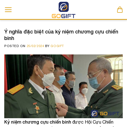
Skip
to
content
Ý nghĩa đặc biệt của kỷ niệm chương cựu chiến
binh
POSTED ON
25/02/2024
BY
GOGIFT
Kỷ niệm chương cựu chiến binh
được Hội Cựu Chiến