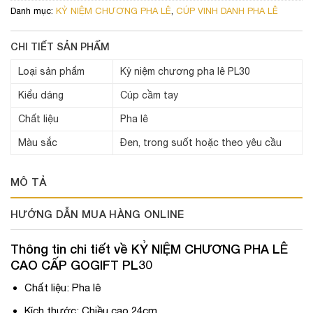
Danh mục:
KỶ NIỆM CHƯƠNG PHA LÊ
,
CÚP VINH DANH PHA LÊ
CHI TIẾT SẢN PHẨM
Loại sản phẩm
Kỷ niệm chương pha lê PL30
Kiểu dáng
Cúp cầm tay
Chất liệu
Pha lê
Màu sắc
Đen, trong suốt hoặc theo yêu cầu
MÔ TẢ
HƯỚNG DẪN MUA HÀNG ONLINE
Thông tin chi tiết về
KỶ NIỆM CHƯƠNG PHA LÊ
CAO CẤP GOGIFT PL30
Chất liệu: Pha lê
Kích thước: Chiều cao 24cm