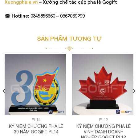
Xuongphale.vn
– Xưởng chế tác cúp pha lê Gogift
☎ Hotline: 0345856660 – 0362069299
SẢN PHẨM TƯƠNG TỰ
PL14
PL12
KỶ NIỆM CHƯƠNG PHA LÊ
KỶ NIỆM CHƯƠNG PHA LÊ
30 NĂM GOGIFT PL14
VINH DANH DOANH
NGHIỆP GOGIFT PL12