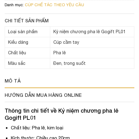
Danh mục:
CÚP CHẾ TÁC THEO YÊU CẦU
CHI TIẾT SẢN PHẨM
Loại sản phẩm
Kỷ niệm chương pha lê Gogift PL01
Kiểu dáng
Cúp cầm tay
Chất liệu
Pha lê
Màu sắc
Đen, trong suốt
MÔ TẢ
HƯỚNG DẪN MUA HÀNG ONLINE
Thông tin chi tiết về
Kỷ niệm chương pha lê
Gogift PL01
Chất liệu: Pha lê, kim loại
Kích thước: Chiều cao 20cm