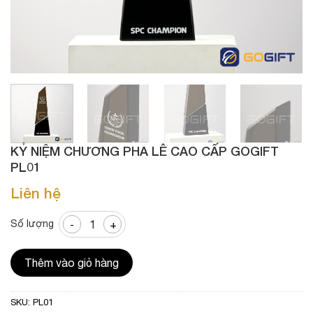
KỶ NIỆM CHƯƠNG PHA LÊ CAO CẤP GOGIFT
PL01
Liên hệ
Kỷ niệm chương pha lê cao cấp Gogift PL01 số lượng
Số lượng
Thêm vào giỏ hàng
SKU:
PL01